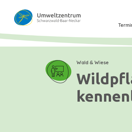
Termi
Wald & Wiese
Wildpfl
kennen