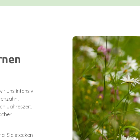
rnen
ir uns intensiv
öwenzahn,
ch Jahreszeit.
scher
ma! Sie stecken