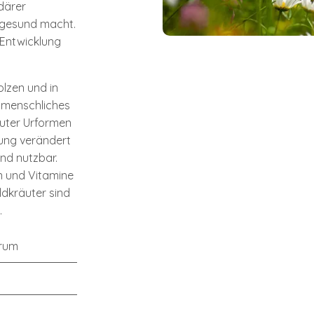
ndärer
 gesund macht.
 Entwicklung
olzen und in
e menschliches
äuter Urformen
tung verändert
und nutzbar.
n und Vitamine
ldkräuter sind
.
trum